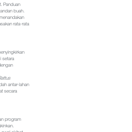
it. Panduan
tandan buah.
h menandakan
sakan rata-rata
enyingkirkan
 setara
 dengan
Rattus
dah antar-lahan
t secara
kan program
kinkan.