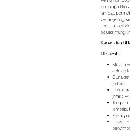
Pemulihan popu
beberapa tikus 
lambat, penin
berlangsung se
kecil, fase per
seluas mungkin
Kapan dan Di 
Di sawah:
Mulai me
setelah 
Gunakan b
terlihat.
Untuk pr
jarak 3–4
Terapkan 
lembap.
Pasang u
Hindari 
penyimp