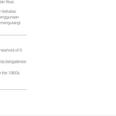
an tikus.
 terbatas
 penggunaan
a mengurangi
threshold of 5
cota bengalensis
ce the 1960s
.