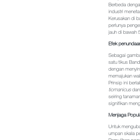
Berbeda dengan 
industri menet
Kerusakan di 
perlunya penge
jauh di bawah 
Efek penundaan: 
Sebagai gambar
satu tikus Ban
dengan menying
memajukan wak
Prinsip ini ber
tiomanicus
da
seiring tanam
signifikan men
Menjaga Popul
Untuk mengubah
umpan skala pe