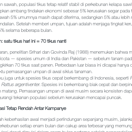
sawah, populasi tikus tetap relatif stabil di perkebunan kelapa saw
apkan ambang tindakan ekonomi sebesar 5% kerusakan segar pada 
bawah 5% umumnya masih dapat diterima, sedangkan 5% atau lebi
ndalian. Setelah memberi umpan, tujuan adalah menjaga tingkat keru
5% selama beberapa bulan.
satu tikus hari ini = 70 tikus nanti
an, penelitian Srihari dan Govinda Raj (1988) menemukan bahwa m
dicota — spesies umum di India dan Pakistan — sebelum tanam padi
kirkan 70 tikus saat panen. Perbedaan luar biasa ini dicapai hanya
tu pemasangan umpan di awal siklus tanaman.
laku juga untuk spesies tikus cepat berkembang di Indonesia, seperti
n
Rattus argentiventer
. Spesies ini berkembang biak cepat dan berpin
an matang.
Pemasangan umpan di awal musim secara konsisten dapa
gurangi tekanan populasi sebelum kerusakan mencapai puncak.
asi Tetap Rendah Antar Kampanye
 keberhasilan awal menjadi perlindungan sepanjang musim, jalan
rkebunan setiap enam bulan dan cakup area terbesar yang memung