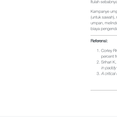
Itulah sebabnya
Kampanye umpan
(untuk sawah),
umpan, melindu
biaya pengend
Referensi:
Corley R
percent f
Srihari 
in paddy 
A critica