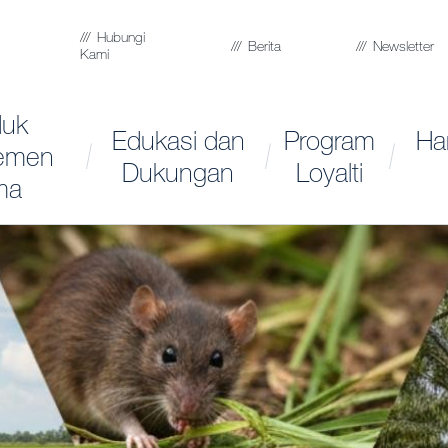
Hubungi
Berita
Newsletter
Kami
duk
Edukasi dan
Program
Ha
emen
Dukungan
Loyalti
ma