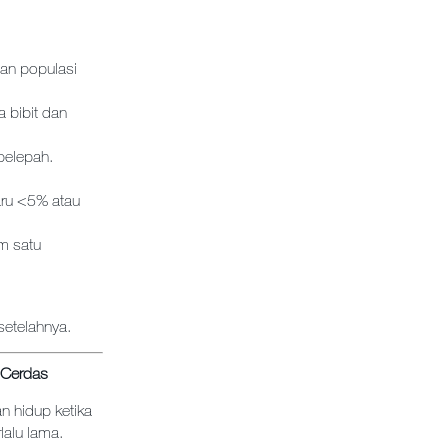
man populasi
 bibit dan
 pelepah.
aru <5% atau
am satu
setelahnya.
 Cerdas
n hidup ketika
lalu lama.