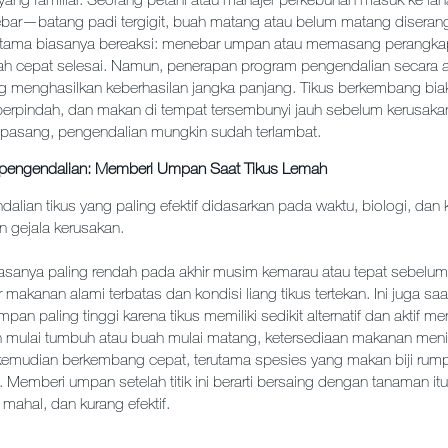
ebar—batang padi tergigit, buah matang atau belum matang diseran
pertama biasanya bereaksi: menebar umpan atau memasang perangk
h cepat selesai. Namun, penerapan program pengendalian secara a
ng menghasilkan keberhasilan jangka panjang. Tikus berkembang bi
erpindah, dan makan di tempat tersembunyi jauh sebelum kerusakan t
pasang, pengendalian mungkin sudah terlambat.
u pengendalian: Memberi Umpan Saat Tikus Lemah
dalian tikus yang paling efektif didasarkan pada waktu, biologi, dan
 gejala kerusakan.
iasanya paling rendah pada akhir musim kemarau atau tepat sebelum
 makanan alami terbatas dan kondisi liang tikus tertekan. Ini juga saa
an paling tinggi karena tikus memiliki sedikit alternatif dan aktif m
 mulai tumbuh atau buah mulai matang, ketersediaan makanan menin
 kemudian berkembang cepat, terutama spesies yang makan biji rump
 Memberi umpan setelah titik ini berarti bersaing dengan tanaman itu
ih mahal, dan kurang efektif.