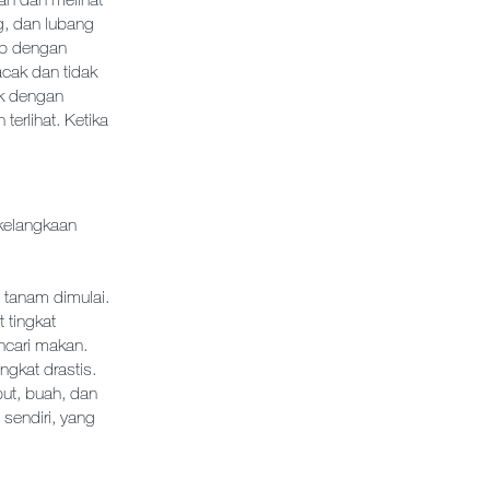
g, dan lubang
ap dengan
cak dan tidak
ak dengan
erlihat. Ketika
 kelangkaan
 tanam dimulai.
t tingkat
encari makan.
gkat drastis.
ut, buah, dan
 sendiri, yang