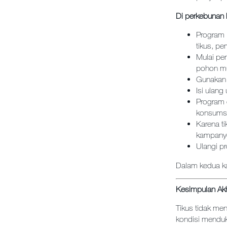
Di perkebunan 
Program 
tikus, pe
Mulai pe
pohon mu
Gunakan b
Isi ulan
Program 
konsums
Karena t
kampanye
Ulangi p
Dalam kedua ka
Kesimpulan Akh
Tikus tidak me
kondisi menduk