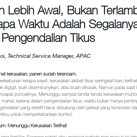
 Lebih Awal, Bukan Terlamb
pa Waktu Adalah Segalany
 Pengendalian Tikus
oi, Technical Service Manager, APAC
hat kerusakan, panen sudah terancam.
rkebunan kelapa sawit, kerusakan akibat tikus seringkali baru terlihat
 digigit, bulir disembunyikan, atau buah dirusak. Namun pada saat i
encapai puncaknya. Menunggu sampai tanda-tanda kerusakan muncu
 mahal, karena dalam pengendalian tikus, waktu bukan hanya pentin
gendalian yang efektif harus didukung oleh jadwal yang konsisten d
ontinu untuk mempertahankan kontrol.
m: Menunggu Kerusakan Terlihat
 yang familiar. Seorang petani atau manajer perkebunan masuk ke la