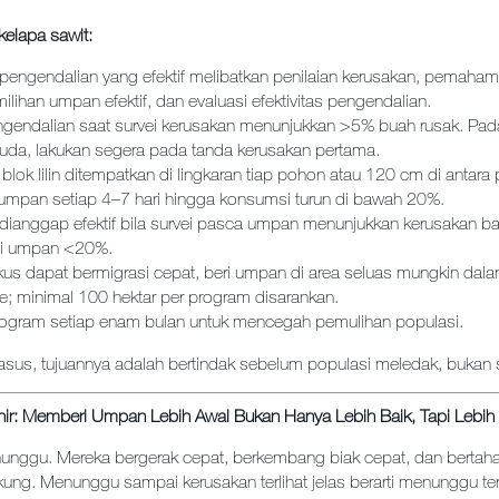
kelapa sawit:
pengendalian yang efektif melibatkan penilaian kerusakan, pemaha
milihan umpan efektif, dan evaluasi efektivitas pengendalian.
ngendalian saat survei kerusakan menunjukkan >5% buah rusak. Pada
da, lakukan segera pada tanda kerusakan pertama.
lok lilin ditempatkan di lingkaran tiap pohon atau 120 cm di antara
g umpan setiap 4–7 hari hingga konsumsi turun di bawah 20%.
dianggap efektif bila survei pasca umpan menunjukkan kerusakan b
i umpan <20%.
ikus dapat bermigrasi cepat, beri umpan di area seluas mungkin dal
; minimal 100 hektar per program disarankan.
rogram setiap enam bulan untuk mencegah pemulihan populasi.
sus, tujuannya adalah bertindak sebelum populasi meledak, bukan 
ir: Memberi Umpan Lebih Awal Bukan Hanya Lebih Baik, Tapi Lebih
nunggu. Mereka bergerak cepat, berkembang biak cepat, dan bertaha
ung. Menunggu sampai kerusakan terlihat jelas berarti menunggu ter