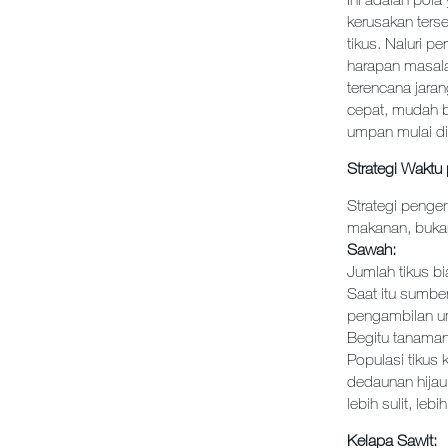
kerusakan ters
tikus. Naluri 
harapan masala
terencana jara
cepat, mudah b
umpan mulai di
Strategi Wakt
Strategi pengen
makanan, bukan
Sawah:
Jumlah tikus b
Saat itu sumber
pengambilan ump
Begitu tanaman
Populasi tikus
dedaunan hijau.
lebih sulit, leb
Kelapa Sawit: