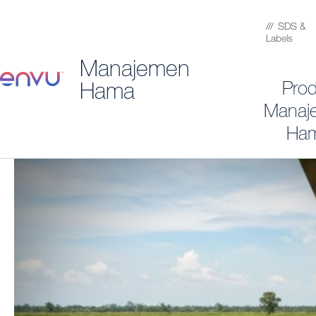
SDS &
Labels
Manajemen
Pro
Hama
Manaj
Ha