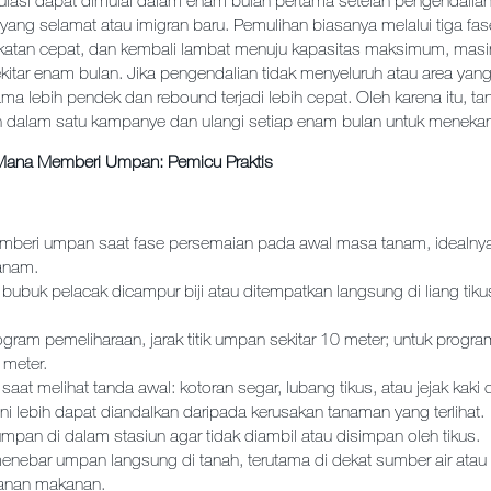
lasi dapat dimulai dalam enam bulan pertama setelah pengendalian
yang selamat atau imigran baru. Pemulihan biasanya melalui tiga fa
gkatan cepat, dan kembali lambat menuju kapasitas maksimum, mas
kitar enam bulan. Jika pengendalian tidak menyeluruh atau area yang
tama lebih pendek dan rebound terjadi lebih cepat. Oleh karena itu, ta
 dalam satu kampanye dan ulangi setiap enam bulan untuk meneka
Mana Memberi Umpan: Pemicu Praktis
mberi umpan saat fase persemaian pada awal masa tanam, idealnya
tanam.
ubuk pelacak dicampur biji atau ditempatkan langsung di liang tikus
ogram pemeliharaan, jarak titik umpan sekitar 10 meter; untuk progr
 meter.
saat melihat tanda awal: kotoran segar, lubang tikus, atau jejak kaki 
Ini lebih dapat diandalkan daripada kerusakan tanaman yang terlihat.
mpan di dalam stasiun agar tidak diambil atau disimpan oleh tikus.
menebar umpan langsung di tanah, terutama di dekat sumber air atau
anan makanan.