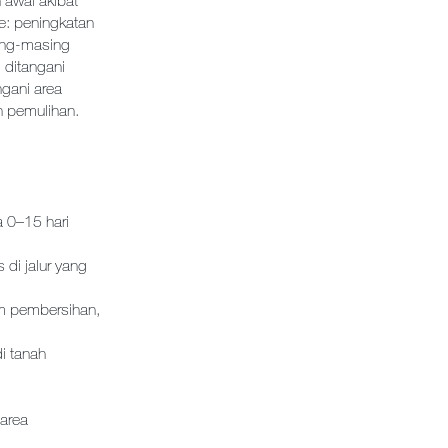
 awal akibat
se: peningkatan
ing-masing
 ditangani
ngani area
n pemulihan.
 0–15 hari
 di jalur yang
am pembersihan,
di tanah
 area