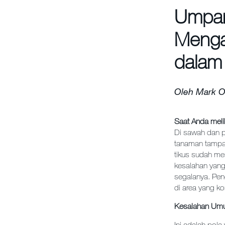
Umpan
Menga
dalam
Oleh Mark O
Saat Anda meli
Di sawah dan pe
tanaman tampak
tikus sudah m
kesalahan yang
segalanya. Pen
di area yang k
Kesalahan Umu
Ini adalah pola