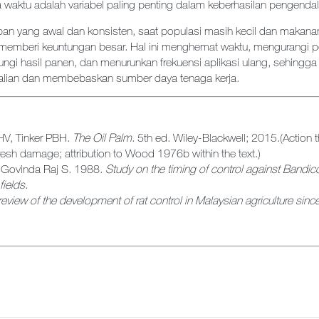
 waktu adalah variabel paling penting dalam keberhasilan pengendali
 yang awal dan konsisten, saat populasi masih kecil dan makanan
 memberi keuntungan besar. Hal ini menghemat waktu, mengurangi
ngi hasil panen, dan menurunkan frekuensi aplikasi ulang, sehingg
alian dan membebaskan sumber daya tenaga kerja.
HV, Tinker PBH.
The Oil Palm
. 5th ed. Wiley-Blackwell; 2015.
(Action 
resh damage; attribution to Wood 1976b within the text.)
K, Govinda Raj S. 1988.
Study on the timing of control against Bandi
fields
.
l review of the development of rat control in Malaysian agriculture sin