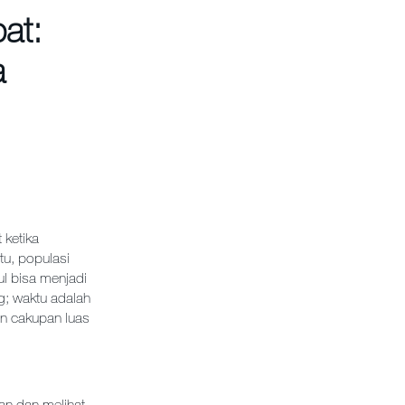
at:
a
 ketika
tu, populasi
l bisa menjadi
g; waktu adalah
an cakupan luas
han dan melihat