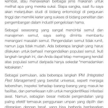
kembali, atau menawarkan berbagai jenis makanan untuk
Hubungi Kami
melihat apa yang mereka sukai. Siapa sangka, saat itu saya
akan melanjutkan studi di bidang entomologi di perguruan
Berita
tinggi dan memiliki karier yang sukses di bidang penelitian dan
pengembangan dalam industri pengelolaan hama.
Newsletter
Sebagai seseorang yang sangat mencintai semut dan
manajemen semut, saya sering diminta membantu
Indeks Situs
menangani masalah semut. Pengendalian semut tidak rumit,
namun juga tidak mudah. Ada beberapa langkah yang harus
Karir
dilakukan untuk berhasil mengendalikan populasi semut. Ikuti
langkah-langkah ini, dan Anda dapat tetap memegang kendali
atas populasi semut daripada hanya sekedar "memadamkan
Tentang Kami
kebakaran."
Sebagai permulaan, ada beberapa langkah IPM
(
Integrated
Pest Management
)
yang bersifat universal, seperti menjaga
kebersihan, inspeksi terhadap barang-barang yang masuk ke
fasilitas, dan pemeriksaan rutin untuk mengidentifikasi infestasi
awal. Namun, sebagian besar metode pengendalian yang
paling efektif termasuk penggunaan umpan yang dipilih dan
diterapkan dengan tepat, yang bisa berbeda berdasarkan