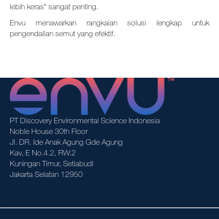
lebih keras" sangat penting.
Envu menawarkan rangkaian solusi lengkap untuk
pengendalian semut yang efektif.
PT Discovery Environmental Science Indonesia
Noble House 30th Floor
Jl. DR. Ide Anak Agung Gde Agung
Kav, E No.4.2, RW.2
Kuningan Timur, Setiabudi
Jakarta Selatan 12950