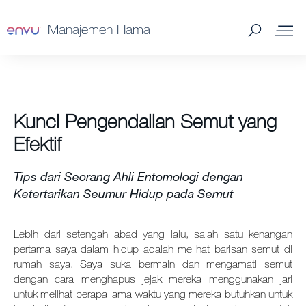
Manajemen Hama
Produk Manajemen Hama
Kunci Pengendalian Semut yang
Edukasi dan Dukungan
Efektif
Program Loyalti
Tips dari Seorang Ahli Entomologi dengan
Ketertarikan Seumur Hidup pada Semut
Hama yang dikendalikan - Manajemen Hama
Lebih dari setengah abad yang lalu, salah satu kenangan
pertama saya dalam hidup adalah melihat barisan semut di
Info Pembelian
rumah saya. Saya suka bermain dan mengamati semut
dengan cara menghapus jejak mereka menggunakan jari
SDS & Labels
untuk melihat berapa lama waktu yang mereka butuhkan untuk