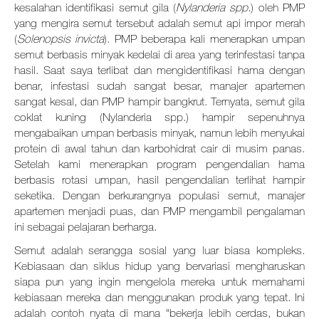
kesalahan identifikasi semut
gila
(
Nylanderia
spp.
) oleh PMP
yang mengira semut tersebut adalah semut api impor merah
(
Solenopsis invicta
). PMP beberapa kali menerapkan umpan
semut berbasis minyak kedelai di area yang terinfestasi tanpa
hasil. Saat saya terlibat dan mengidentifikasi hama dengan
benar, infestasi sudah sangat besar, manajer apartemen
sangat kesal, dan PMP hampir bangkrut. Ternyata, semut
gila
coklat kuning
(
Nylanderia
spp.) hampir sepenuhnya
mengabaikan umpan berbasis minyak, namun lebih menyukai
protein di awal tahun dan karbohidrat cair di musim panas.
Setelah kami menerapkan program pengendalian hama
berbasis rotasi umpan, hasil pengendalian terlihat hampir
seketika. Dengan berkurangnya populasi semut, manajer
apartemen menjadi puas, dan PMP mengambil pengalaman
ini sebagai pelajaran berharga.
Semut adalah serangga sosial yang luar biasa kompleks.
Kebiasaan dan siklus hidup yang bervariasi mengharuskan
siapa pun yang ingin mengelola mereka untuk memahami
kebiasaan mereka dan menggunakan produk yang tepat. Ini
adalah contoh nyata di mana "bekerja lebih cerdas, bukan