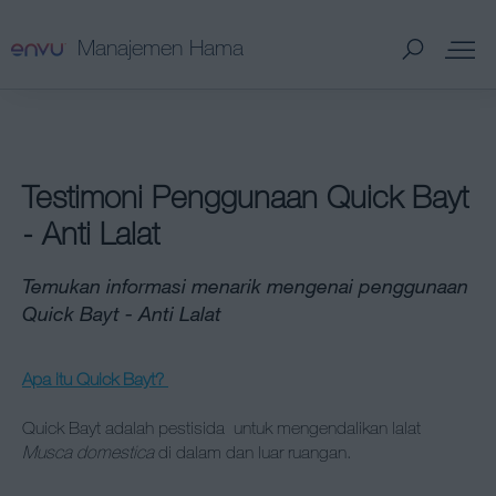
Manajemen Hama
Produk Manajemen Hama
Testimoni Penggunaan Quick Bayt
Edukasi dan Dukungan
- Anti Lalat
Program Loyalti
Temukan informasi menarik mengenai penggunaan
Quick Bayt - Anti Lalat
Hama yang dikendalikan - Manajemen Hama
Apa itu Quick Bayt?
Info Pembelian
Quick Bayt adalah pestisida untuk mengendalikan lalat
Musca domestica
di dalam dan luar ruangan.
SDS & Labels