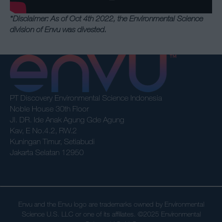
*Disclaimer: As of Oct 4th 2022, the Environmental Science
division of Envu was divested.
PT Discovery Environmental Science Indonesia
Noble House 30th Floor
Jl. DR. Ide Anak Agung Gde Agung
Kav, E No.4.2, RW.2
Kuningan Timur, Setiabudi
Jakarta Selatan 12950
Envu and the Envu logo are trademarks owned by Environmental
Science U.S. LLC or one of its affiliates. ©2025 Environmental