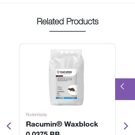
Related Products
Rodentisida
Te
Racumin® Waxblock
P
0.0375 BB
S