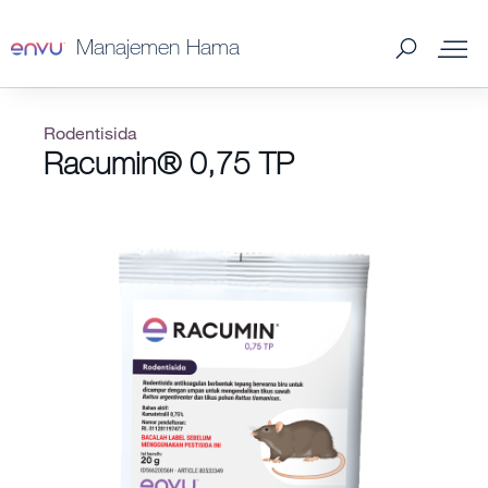
Manajemen Hama
Produk Manajemen Hama
Rodentisida
Racumin® 0,75 TP
Edukasi dan Dukungan
Program Loyalti
Hama yang dikendalikan - Manajemen Hama
Info Pembelian
SDS & Labels