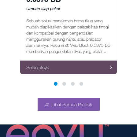
Umpan siap pakai
Pr
Sebuah solusi manajemen hama tikus yang
re
mudah diaplikasikan dengan palatabilitas tinggi
fo
dan kompatibel dengan pengendalian
pe
menggunakan burung hantu atau predator
ba
alami lainnya. Racumin® Wax Block 0,0375 BB
memberikan pengendalian tikus yang efektif...
Selanjutnya
Se
Lihat Semua Produk