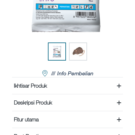
Hubungi Kami
Berita
Newsletter
Indeks Situs
Karir
Info Pembelian
Tentang Kami
Ikhtisar Produk
Deskripsi Produk
Fitur utama