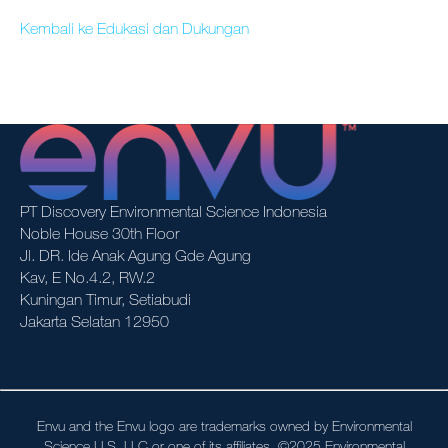
Kembali ke Edukasi dan Dukungan
Indeks Situs
Karir
Tentang Kami
PT Discovery Environmental Science Indonesia
Noble House 30th Floor
Jl. DR. Ide Anak Agung Gde Agung
Kav, E No.4.2, RW.2
Kuningan Timur, Setiabudi
Jakarta Selatan 12950
Envu and the Envu logo are trademarks owned by Environmental
Science U.S. LLC or one of its affiliates. ©2025 Environmental