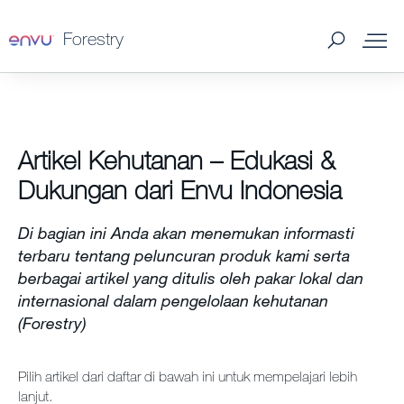
Forestry
Edukasi dan Dukungan
Artikel Kehutanan – Edukasi &
Produk Forestry
Dukungan dari Envu Indonesia
Info Pembelian Produk Forestry
Di bagian ini Anda akan menemukan informasti
terbaru tentang peluncuran produk kami serta
SDS & Labels
berbagai artikel yang ditulis oleh pakar lokal dan
internasional dalam pengelolaan kehutanan
Hubungi Kami
(Forestry)
Berita
Pilih artikel dari daftar di bawah ini untuk mempelajari lebih
Newsletter
lanjut.