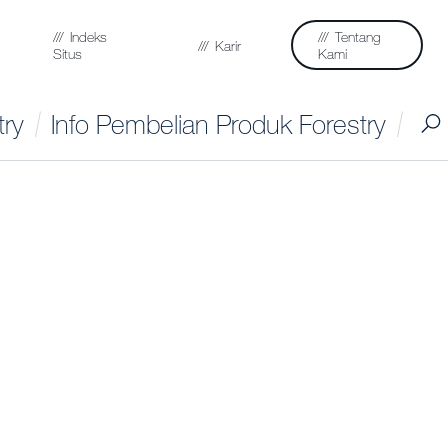
Indeks
Tentang
Karir
Situs
Kami
try
Info Pembelian Produk Forestry