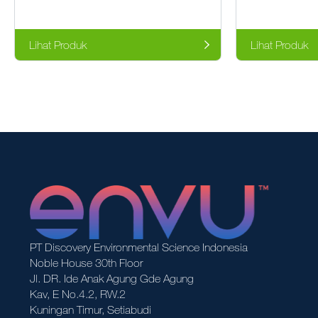
Lihat Produk
Lihat Produk
PT Discovery Environmental Science Indonesia
Noble House 30th Floor
Jl. DR. Ide Anak Agung Gde Agung
Kav, E No.4.2, RW.2
Kuningan Timur, Setiabudi